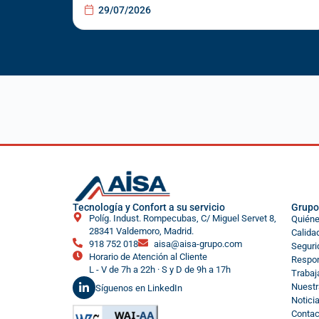
29/07/2026
Tecnología y Confort a su servicio
Grupo
Políg. Indust. Rompecubas, C/ Miguel Servet 8,
Quién
28341 Valdemoro, Madrid.
Calida
918 752 018
aisa@aisa-grupo.com
Seguri
Horario de Atención al Cliente
Respon
L - V de 7h a 22h · S y D de 9h a 17h
Trabaj
Nuestr
Síguenos en LinkedIn
Notici
Contac