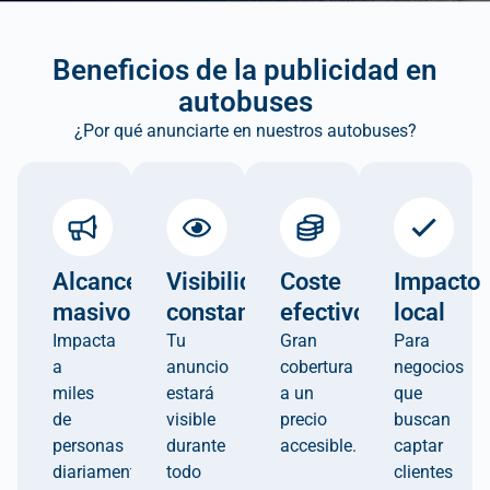
Beneficios de la publicidad en
autobuses
¿Por qué anunciarte en nuestros autobuses?
Alcance
Visibilidad
Coste
Impacto
masivo
constante
efectivo
local
Impacta
Tu
Gran
Para
a
anuncio
cobertura
negocios
miles
estará
a un
que
de
visible
precio
buscan
personas
durante
accesible.
captar
diariamente.
todo
clientes