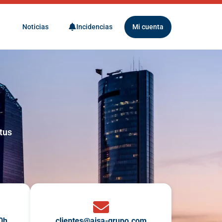
Noticias
Incidencias
Mi cuenta
tus
00h
clientes@aisa-grupo.com