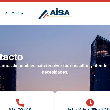
Att. Cliente
tacto
tamos disponibles para resolver tus consultas y atender 
necesidades.
918 752 018
De L a V de 7:00h a 22: