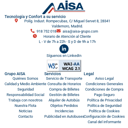
Tecnología y Confort a su servicio
Políg. Indust. Rompecubas, C/ Miguel Servet 8, 28341
Valdemoro, Madrid.
918 752 018
aisa@aisa-grupo.com
Horario de Atención al Cliente
L - V de 7h a 22h · S y D de 9h a 17h
Síguenos en LinkedIn
Grupo AISA
Servicios
Legal
Quiénes Somos
Servicio de Transporte
Aviso Legal
Calidad y Medio Ambiente
Consulta de Horarios
Condiciones Generales
Seguridad
Compra de Billetes
Condiciones de Compra
Responsabilidad Social
Gestión de Billetes
Pago Seguro
Trabaja con nosotros
Alquiler de Autobús
Política de Privacidad
Nuestra Flota
Objetos Perdidos
Política de Seguridad
Noticias
Incidencias
Política de Cookies
Contacto
Publicidad en Autobuses
Configuración de Cookies
Canal del informante