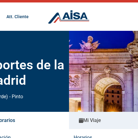
Att. Cliente
portes de la
drid
de) - Pinto
orarios
Mi Viaje
ación
Horarios