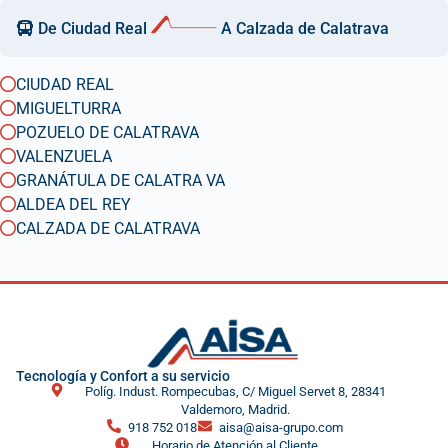
De Ciudad Real
A Calzada de Calatrava
CIUDAD REAL
MIGUELTURRA
POZUELO DE CALATRAVA
VALENZUELA
GRANÁTULA DE CALATRA VA
ALDEA DEL REY
CALZADA DE CALATRAVA
Tecnología y Confort a su servicio
Políg. Indust. Rompecubas, C/ Miguel Servet 8, 28341
Valdemoro, Madrid.
918 752 018
aisa@aisa-grupo.com
Horario de Atención al Cliente