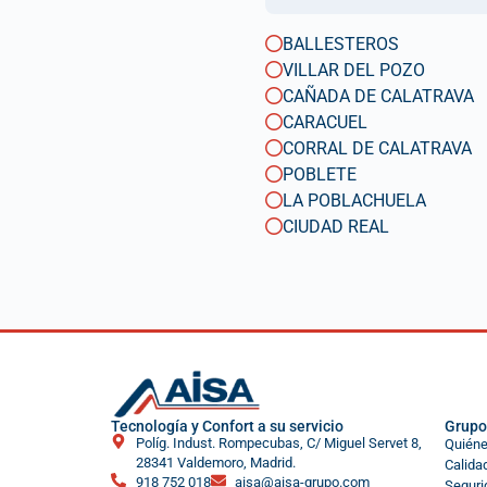
BALLESTEROS
VILLAR DEL POZO
CAÑADA DE CALATRAVA
CARACUEL
CORRAL DE CALATRAVA
POBLETE
LA POBLACHUELA
CIUDAD REAL
Tecnología y Confort a su servicio
Grupo
Políg. Indust. Rompecubas, C/ Miguel Servet 8,
Quién
28341 Valdemoro, Madrid.
Calida
918 752 018
aisa@aisa-grupo.com
Seguri