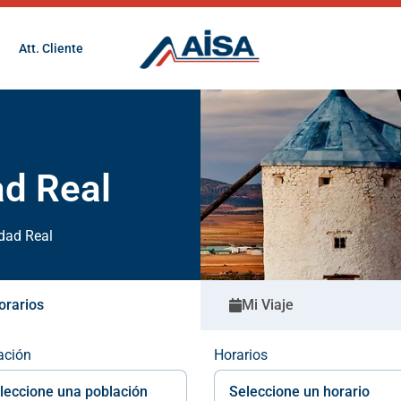
Att. Cliente
ad Real
udad Real
orarios
Mi Viaje
ación
Horarios