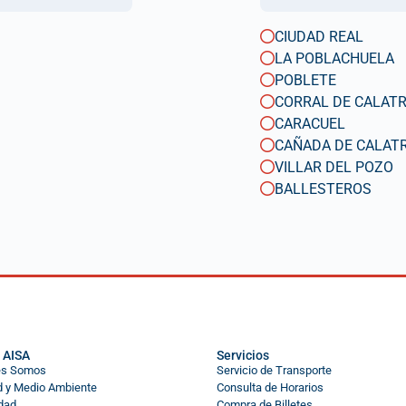
CIUDAD REAL
LA POBLACHUELA
POBLETE
CORRAL DE CALAT
CARACUEL
CAÑADA DE CALAT
VILLAR DEL POZO
BALLESTEROS
 AISA
Servicios
es Somos
Servicio de Transporte
d y Medio Ambiente
Consulta de Horarios
dad
Compra de Billetes